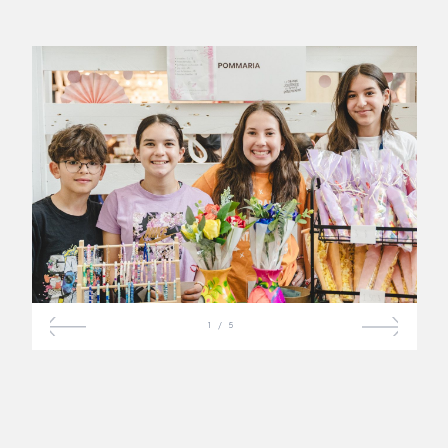
1
/
5