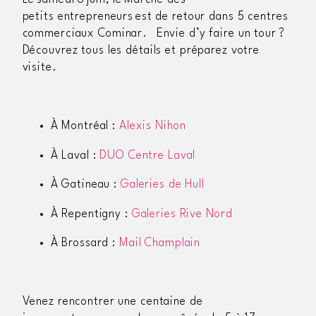
Le samedi
6 juin,
le Marché
des
petits
entrepreneurs est
de retour
dans 5
centres
commerciaux
Cominar
.
Envie d’y faire un tour ?
Découvrez tous les détails et préparez votre
visite.
À
Montréal :
Alexis Nihon
À
Lava
l :
DUO Centre Laval
À
Gatineau :
Galeries de Hull
À
Repentigny :
Galeries Rive Nord
À
Brossard
:
Mail Champlain
V
enez rencontrer une
cen
taine
de