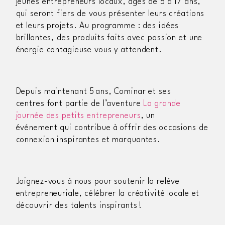
jeunes
entrepreneurs locaux
, âgés de 5 à 17 ans,
qui seront fiers de vous présenter leurs créations
et leurs projets
.
Au programme
:
des
idées
brillantes, des produits faits avec passion et une
énergie contagieuse vous y attendent
.
Depuis maintenant 5 ans,
Cominar
et ses
centres
font
partie de l’aventure
La grande
journée des petits entrepreneurs
,
un
événement
qui cont
ribue
à
offrir des occasions de
connexion inspirantes et marquantes.
Joignez-vous à nous pour soutenir la relève
entrepreneuriale, célébrer la créativité locale et
découvrir des talents inspirants !